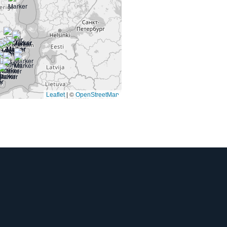
©
Leaflet
|
OpenStreetMap