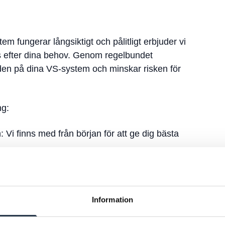
tem fungerar långsiktigt och pålitligt erbjuder vi
 efter dina behov. Genom regelbundet
gden på dina VS-system och minskar risken för
ng:
 Vi finns med från början för att ge dig bästa
a experter ser till att installationen blir rätt från
ålls för långvarig funktion.
Information
specialistkunskap inom: