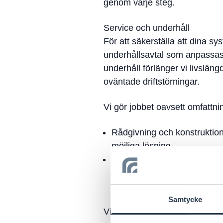
genom varje steg.
Service och underhåll
För att säkerställa att dina sys
underhållsavtal som anpassas
underhåll förlänger vi livslän
oväntade driftstörningar.
Vi gör jobbet oavsett omfattni
Rådgivning och konstruktion:
möjliga lösning.
Installation och underhåll: Vår
start och att systemet underh
Samtycke
Vi är en pålitlig partner med 