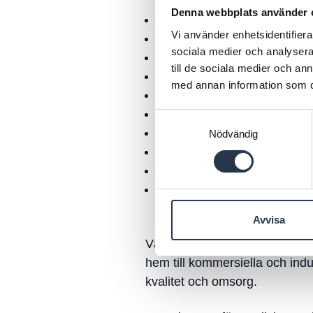
Denna webbplats använder 
Vatten, värme och sanitet
Vi använder enhetsidentifierar
värme- och vattenoptimering
sociala medier och analysera 
Komfortkyla samt fjärrvärme 
till de sociala medier och a
Installation av kompletta un
med annan information som du 
Medicinska gassystem och p
Stamrenoveringar och energi
Samtyckesval
Värmepumpar
Nödvändig
Pumpinstallation och pumps
Service och underhåll
Från design och projektering t
Avvisa
Våra montörer och tekniker arbe
hem till kommersiella och ind
kvalitet och omsorg.