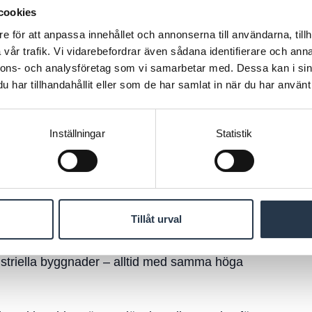
cookies
e för att anpassa innehållet och annonserna till användarna, tillh
 (energioptimering)
vår trafik. Vi vidarebefordrar även sådana identifierare och anna
och fjärrkyla
nnons- och analysföretag som vi samarbetar med. Dessa kan i sin
dercentraler
har tillhandahållit eller som de har samlat in när du har använt 
rocessindustri
effektivisering
Inställningar
Statistik
ervice
ill installation och driftsättning
Tillåt urval
tar i alla typer av fastigheter – från privata
ustriella byggnader – alltid med samma höga