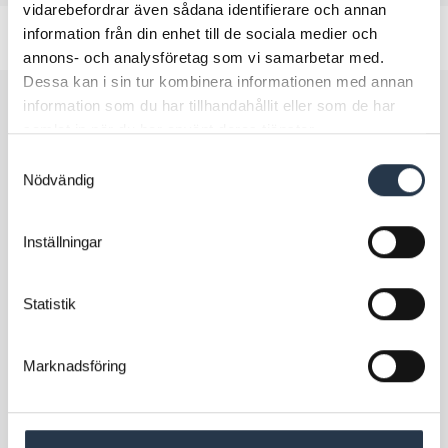
vidarebefordrar även sådana identifierare och annan
information från din enhet till de sociala medier och
annons- och analysföretag som vi samarbetar med.
Dessa kan i sin tur kombinera informationen med annan
information som du har tillhandahållit eller som de har
samlat in när du har använt deras tjänster.
Samtyckesval
Sandbäckens Rör i Varberg
Nödvändig
Vad behöver du hjälp
med?
Inställningar
Skicka en förfrågan till oss! Skriv vad du behöver
Statistik
hjälp med, skicka med bilder eller filer om du vill.
Personuppgifter hanteras enligt Sandbäckens
Marknadsföring
integritetspolicy.