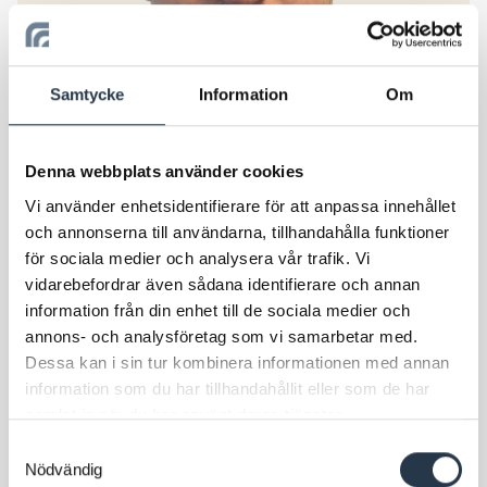
Samtycke
Information
Om
Denna webbplats använder cookies
Entreprenadingenjör
Vi använder enhetsidentifierare för att anpassa innehållet
Robert Collberg
och annonserna till användarna, tillhandahålla funktioner
för sociala medier och analysera vår trafik. Vi
Skicka e-post
vidarebefordrar även sådana identifierare och annan
076-112 72 37
information från din enhet till de sociala medier och
annons- och analysföretag som vi samarbetar med.
Dessa kan i sin tur kombinera informationen med annan
information som du har tillhandahållit eller som de har
samlat in när du har använt deras tjänster.
Samtyckesval
Nödvändig