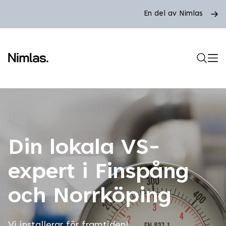
En del av Nimlas
Din lokala VS-
expert i Finspång
och Norrköping
Vi installerar för framtiden!