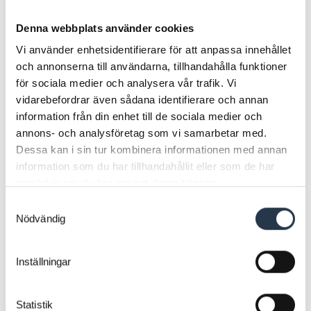
Kontakta oss för att diskutera hur vi kan hjälpa
Denna webbplats använder cookies
dig att skapa ett säkert och effektivt brandskydd
Vi använder enhetsidentifierare för att anpassa innehållet
för din fastighet eller verksamhet. Här nedanför
och annonserna till användarna, tillhandahålla funktioner
hittar du ditt närmaste Sandbäckens-bolag som
för sociala medier och analysera vår trafik. Vi
arbetar med brandsäkerhet.
vidarebefordrar även sådana identifierare och annan
information från din enhet till de sociala medier och
annons- och analysföretag som vi samarbetar med.
Dessa kan i sin tur kombinera informationen med annan
information som du har tillhandahållit eller som de har
samlat in när du har använt deras tjänster.
Samtyckesval
Nödvändig
Inställningar
Statistik