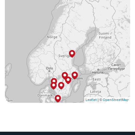
©
Leaflet
|
OpenStreetMap