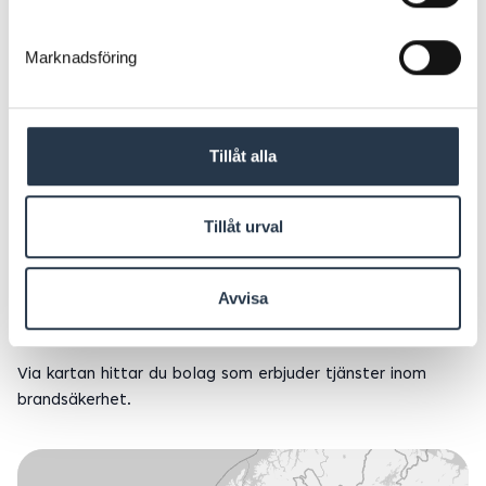
Marknadsföring
Tillåt alla
Tillåt urval
Hitta ditt Sandbäckensbolag
Brandsäkerhet
Avvisa
Via kartan hittar du bolag som erbjuder tjänster inom
brandsäkerhet.